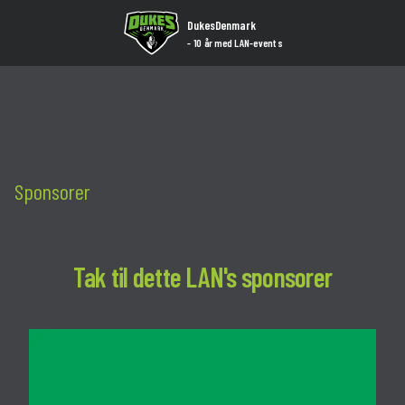
R
DukesDenmark
- 10 år med LAN-events
G
Konk
C
R
Sponsorer
F
M
Tak til dette LAN's sponsorer
A
Nyhe
Kont