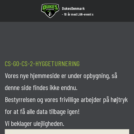
R
DukesDenmark
- 10 år med LAN-events
G
Konk
C
R
CS-GO-CS-2-HYGGETURNERING
F
Vores nye hjemmeside er under opbygning, så
denne side findes ikke endnu.
M
Bestyrrelsen og vores frivillige arbejder på højtryk
A
for at få alle data tilbage igen!
Nyhe
Vi beklager ulejligheden.
Kont