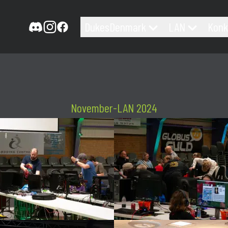
DukesDenmark
LAN
Konk
November-LAN 2024